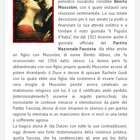
periodico socialista conobbe
Benito
Mussolini
, con il quale instaurò una
relazione sentimentale. La sua totale
devozione per il suo amato la portò a
finanziare la sua attività politica e a
fondare il noto giornale "Il Popolo
d'Italia", che dal 1922 divenne anche il
giornale ufficiale del
Partito
Nazionale Fascista
. Ida ebbe anche
un figlio con Mussolini, di nome Benito Albino, che fu
riconosciuto nel 1916 dallo stesso. La donna però fu
abbandonata con suo figlio proprio quando Mussolini ascese al
potere diventando il Duce e decise di sposare Rachele Guidi
con la quale ebbe una figlia. Ida sosteneva di essere l'unica
vera moglie di Mussolini perché aveva celebrato un
matrimonio religioso con lui, il cui il certificato andò perduto
(intenzionalmente?) assieme ai registri parrocchiali. Ida
nonostante le continue minacce e intimidazioni da parte del
Partito Fascista, decise di non rimanere in silenzio e per questa
ragione fu internata in un manicomio dove vi morì in una lenta
e sofferente agonia.
La tragica storia di Ida Dalser, con tutte le sue contraddizioni,
oggi diviene una forte testimonianza della violenza politica,
quella fascista, che ha caratterizzato gli anni più bui della