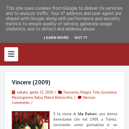
S
I
F
M
k
This site uses cookies from Google to deliver its services
n
a
a
s
c
s
and to analyze traffic. Your IP address and user-agent are
i
t
e
t
shared with Google along with performance and security
p
a
b
o
metrics to ensure quality of service, generate usage
g
o
d
t
r
o
o
statistics, and to detect and address abuse.
o
a
k
n
m
c
LEARN MORE
GOT IT
o
n
t
e
n
t
Vincere (2009)
sabato, aprile 25, 2020
Fascismo
,
Filippo Timi
,
Giovanna
Mezzogiorno
,
Italia
,
Marco Bellocchio
Nessun
commento
È la storia di
Ida Dalser
, una donna
benestante che nel 1909, a Trento,
lavorando come giornalista in un