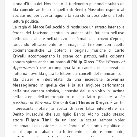
storia d'Italia del Novecento. Il tradimento personale subito da
Ida coincide anche con quello di Benito Mussolini rispetto al
socialismo, per questa ragione la sua storia possiede una forte
lettura politica.
La regia di
Marco Bellocchio
ci restituisce un ritratto intenso e
feroce del fascismo, adotta un audace stile futurista nell'uso
delle didascalie e nell'utilizzo dei filmati di archivio d'epoca,
fondendo efficacemente le immagini di finzione con quelle
documentaristiche. Le potenti e originali musiche di
Carlo
Crivelli
accompagnano le scene con pathos, nella colonna
sonora spicca anche un brano di
Philip Glass
("
The Window of
Appearances"
) che accompagna la toccante scena innevata e
notturna dove Ida getta le lettere dai cancelli del manicomio.
Ida Dalser è interpretata da una incredibile
Giovanna
Mezzogiorno
, in quella che è la sua migliore performance
della sua carriera artistica, l'intensità del suo volto in lacrime
nella scena dell'interrogatorio mi ha fatto pensare a
La
passione di Giovanna D'arco
di
Carl Theodor Dreyer
. È anche
interessante notare la scelta di aver fatto interpretare sia
Benito Mussolini che suo figlio Benito Albino dallo stesso
attore
Filippo Timi
; da un lato la scelta sembra voler
richiamare l'ossessione a quel "modello" di uomo e politico a
cui il popolo italiano era fortemente ispirato e ammaliato,