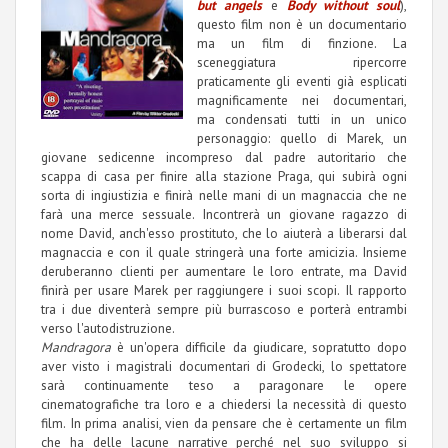
but angels
e
Body without soul
),
questo film non è un documentario
ma un film di finzione. La
sceneggiatura ripercorre
praticamente gli eventi già esplicati
magnificamente nei documentari,
ma condensati tutti in un unico
personaggio: quello di Marek, un
giovane sedicenne incompreso dal padre autoritario che
scappa di casa per finire alla stazione Praga, qui subirà ogni
sorta di ingiustizia e finirà nelle mani di un magnaccia che ne
farà una merce sessuale. Incontrerà un giovane ragazzo di
nome David, anch'esso prostituto, che lo aiuterà a liberarsi dal
magnaccia e con il quale stringerà una forte amicizia. Insieme
deruberanno clienti per aumentare le loro entrate, ma David
finirà per usare Marek per raggiungere i suoi scopi. Il rapporto
tra i due diventerà sempre più burrascoso e porterà entrambi
verso l'autodistruzione.
Mandragora
è un'opera difficile da giudicare, sopratutto dopo
aver visto i magistrali documentari di Grodecki, lo spettatore
sarà continuamente teso a paragonare le opere
cinematografiche tra loro e a chiedersi la necessità di questo
film. In prima analisi, vien da pensare che è certamente un film
che ha delle lacune narrative perché nel suo sviluppo si