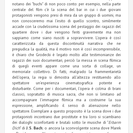
notano dei "buchi" di non poco conto: per esempio, nella parte
centrale del film c'è la scena del bar in cui i due giovani
protagonisti vengono presi di mira da un gruppo di uomini, ma
non conosceremo mai l'esito di quello scontro, similmente
accade con la crudelissima scena del pestaggio dei ragazzi del
quartiere dove i due vengono feriti gravemente ma non
sappiamo come siano riusciti a sopravvivere. L'opera è così
caratterizzata da questa discontinuità narrativa che ne
pregiudica la qualità, ma il motivo non è così incomprensibile,
è chiaro che Grodecki è legato molto alle testimonianze dei
ragazzi dei suoi documentari, perciò la messa in scena filmica
di quegli eventi appare come una sorta di collage, un
memoriale collettivo. Di fatti, malgrado la frammentarietà
dell'opera, la regia si dimostra all'altezza restituendo allo
spettatore un'esperienza cinematografica potente e
disturbante. Come per i documentari, l'opera è colma di brani
classici, sopratutto di musica sacra, che non si limitano ad
accompagnare l'immagine filmica ma a costruirne la sua
espressione, amplificando il senso di alienazione nello
spettatore. Esemplare a questo proposito è la scena dove i due
protagonisti incontrano due prostitute e tra loro si scambiano
dei dialoghi sconfortanti e brutali sotto le musiche di "
Erbarm
Dich
" di
J. S.
Bach
; o ancora la sconvolgente scena dove Marek