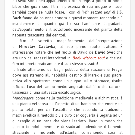
e David sono nell'appartamento di un regista porno di nome
Libor, che gira i suoi film in presenza di sua moglie e i suoi
bambini come se nulla fosse, i cori di "
Wir setzen uns
" di
J.S.
Bach
fanno da colonna sonora a questi momenti rendendo più
insostenibile di quanto già lo sia l'ambiente degradante
dell'appartamento e il sottofondo incessante del pianto della
neonata trascurata dai genitori.
Il film è sorretto magnificamente dall'interpretazione
di
Miroslav Caslavka
, al suo primo ruolo d'attore. È
interessante notare che nel ruolo di David c'è
David Svec
che
era uno dei ragazzi intervistati in
Body without soul
e che nel
film interpreta praticamente il suo stesso vissuto!
Il finale all'interno dei bagni pubblici della stazione di Praga,
dove assisteremo all'insolubile destino di Marek e suo padre,
arriva allo spettatore come un pugno sullo stomaco, risulta
efficace l'uso del campo medio angolato dall'alto che rafforza
l'assenza di una salvezza escatologica.
Mandragora
, come nella tradizione medievale e alchimistica, è
una pianta velenosa dall'aspetto di un bambino che emette un
pianto letale per chi l'ascolta e che secondo la tradizione
machiavellica il metodo più sicuro per coglierla è legarla ad un
guinzaglio di un cane che viene lasciato libero in modo che
questo tirandola permette di sradicarla udendone il lamento
straziante e morendo all'istante, consentendo così al