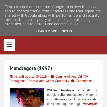
S
I
F
M
k
This site uses cookies from Google to deliver its services
n
a
a
s
c
s
and to analyze traffic. Your IP address and user-agent are
i
t
e
t
shared with Google along with performance and security
p
a
b
o
metrics to ensure quality of service, generate usage
g
o
d
t
r
o
o
statistics, and to detect and address abuse.
o
a
k
n
m
c
LEARN MORE
GOT IT
o
n
t
e
n
t
Mandragora (1997)
venerdì, agosto 09, 2019
Coming-of-Age
,
LGBTQ+
,
Pornografia
,
Prostituzione
,
Wiktor Grodecki
2 commenti
Wiktor Grodecki
conclude la
trilogia sulla prostituzione minorile
con
Mandragora
. A differenza dei
due primi lungometraggi (
Not angels