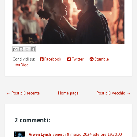
Condividi su:
Facebook
Twitter
Stumble
Digg
← Post più recente
Home page
Post più vecchio →
2 commenti:
venerdì 8 marzo 2024 alle ore 19:20:00
Arwen Lynch