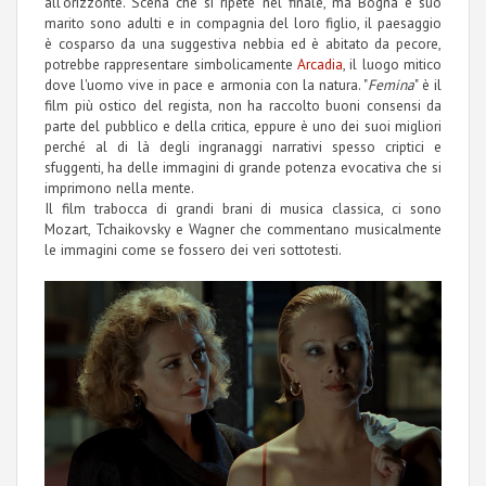
all'orizzonte. Scena che si ripete nel finale, ma Bogna e suo
marito sono adulti e in compagnia del loro figlio, il paesaggio
è cosparso da una suggestiva nebbia ed è abitato da pecore,
potrebbe rappresentare simbolicamente
Arcadia
, il luogo mitico
dove l'uomo vive in pace e armonia con la natura. "
Femina
" è il
film più ostico del regista, non ha raccolto buoni consensi da
parte del pubblico e della critica, eppure è uno dei suoi migliori
perché al di là degli ingranaggi narrativi spesso criptici e
sfuggenti, ha delle immagini di grande potenza evocativa che si
imprimono nella mente.
Il film trabocca di grandi brani di musica classica, ci sono
Mozart, Tchaikovsky e Wagner che commentano musicalmente
le immagini come se fossero dei veri sottotesti.