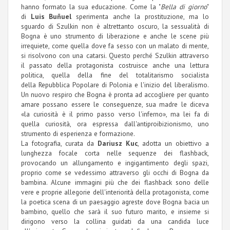
hanno formato la sua educazione. Come la "
Bella di giorno
"
di
Luis Buñuel
sperimenta anche la prostituzione, ma lo
sguardo di Szulkin non è altrettanto oscuro, la sessualità di
Bogna è uno strumento di liberazione e anche le scene più
irrequiete, come quella dove fa sesso con un malato di mente,
si risolvono con una catarsi. Questo perché Szulkin attraverso
il passato della protagonista costruisce anche una lettura
politica, quella della fine del totalitarismo socialista
della Repubblica Popolare di Polonia e l'inizio del liberalismo.
Un nuovo respiro che Bogna è pronta ad accogliere per quanto
amare possano essere le conseguenze, sua madre le diceva
«la curiosità è il primo passo verso l'inferno», ma lei fa di
quella curiosità, ora espressa dall'antiproibizionismo, uno
strumento di esperienza e formazione.
La fotografia, curata da
Dariusz Kuc
, adotta un obiettivo a
lunghezza focale corta nelle sequenze dei flashback,
provocando un allungamento e ingigantimento degli spazi,
proprio come se vedessimo attraverso gli occhi di Bogna da
bambina. Alcune immagini più che dei flashback sono delle
vere e proprie allegorie dell'interiorità della protagonista, come
la poetica scena di un paesaggio agreste dove Bogna bacia un
bambino, quello che sarà il suo futuro marito, e insieme si
dirigono verso la collina guidati da una candida luce