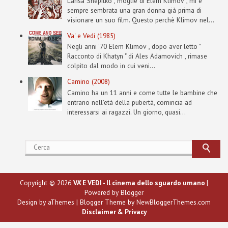
Larisa Shepitko , moglie di Elem Klimov , mi è
sempre sembrata una gran donna già prima di
visionare un suo film. Questo perchè Klimov nel...
Va' e Vedi (1985)
Negli anni '70 Elem Klimov , dopo aver letto "
Racconto di Khatyn " di Ales Adamovich , rimase
colpito dal modo in cui veni...
Camino (2008)
Camino ha un 11 anni e come tutte le bambine che
entrano nell'età della pubertà, comincia ad
interessarsi ai ragazzi. Un giorno, quasi...
Copyright ©
2026
VA' E VEDI - Il cinema dello sguardo umano
|
Powered by
Blogger
Design by
aThemes
| Blogger Theme by
NewBloggerThemes.com
Disclaimer & Privacy