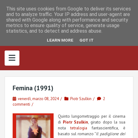
S
I
F
M
k
This site uses cookies from Google to deliver its services
n
a
a
s
c
s
and to analyze traffic. Your IP address and user-agent are
i
t
e
t
shared with Google along with performance and security
p
a
b
o
metrics to ensure quality of service, generate usage
g
o
d
t
r
o
o
statistics, and to detect and address abuse.
o
a
k
n
m
c
LEARN MORE
GOT IT
o
n
t
e
n
t
Femina (1991)
venerdì, marzo 08, 2024
Piotr Szulkin
2
commenti
Quinto lungometraggio per il cinema
di
Piotr Szulkin
, girato dopo la sua
nota
tetralogia
fantascientifica, è
basato sul romanzo "
Il padiglione dei