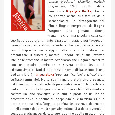
piccoli predatori
" (
Pawilon małych
drapieżców,
1988) scritto dalla
femminista
Krystyna Kofta
, che ha
collaborato anche alla stesura della
sceneggiatura. La protagonista del
film è Bogna, interpretata da
Bogna
Wegner
, una giovane donna
trentenne che rimane sola a casa con
suo figlio dopo che il marito è partito in viaggio per lavoro. Un
giorno riceve per telefono la notizia che sua madre è morta,
così intraprende un viaggio nella sua città natale per
organizzare il funerale, mentre i ricordi della sua infanzia
infelice le ritornano in mente. Scopriamo che Bogna è cresciuta
con una madre dominante e severa, molto devota al
cristianesimo, di fatti il suo stesso nome di battesimo è una
dedica a Dio (in
lingua slava
"
bog
" significa "dio" e il "
-na
" è un
suffisso femminile). Ma la sua infanzia è stata anche segnata
dal comunismo e dal culto di personalità, in uno dei flashback
vedremo la piccola Bogna costretta in ginocchio dalla madre a
cantare un inno sovietico, e in altri in preda ad un incubo
ricorrente dove lo spettro di Joseph Stalin le fa visita sul suo
letto per possederla. Bogna approfitta dell'assenza del marito
e della morte della madre per abbandonarsi a delle avventure
sessuali, sradicandosi da tutti quei dogmi e quelle inibizioni che