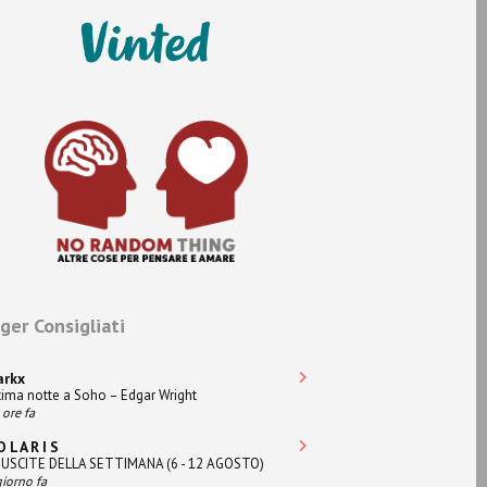
ger Consigliati
arkx
tima notte a Soho – Edgar Wright
 ore fa
O L A R I S
 USCITE DELLA SETTIMANA (6 - 12 AGOSTO)
giorno fa