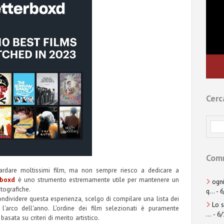
Cerc
Comm
uardare moltissimi film, ma non sempre riesco a dedicare a
rboxd
è uno strumento estremamente utile per mantenere un
ogni
tografiche.
q...
- 
condividere questa esperienza, scelgo di compilare una lista dei
Lo s
l'arco dell'anno. L'ordine dei film selezionati è puramente
...
- 6
sata su criteri di merito artistico.