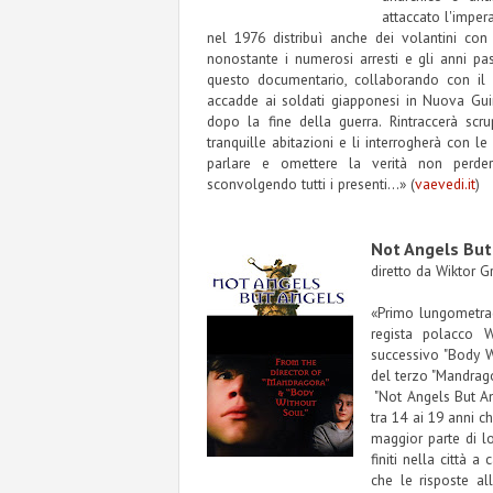
attaccato l'imper
nel 1976 distribuì anche dei volantini con 
nonostante i numerosi arresti e gli anni pa
questo documentario, collaborando con il r
accadde ai soldati giapponesi in Nuova Guine
dopo la fine della guerra. Rintraccerà scru
tranquille abitazioni e li interrogherà con le
parlare e omettere la verità non perder
sconvolgendo tutti i presenti...» (
vaevedi.it
)
Not Angels But
diretto da Wiktor G
«Primo lungometragg
regista polacco W
successivo "Body W
del terzo "Mandrago
"Not Angels But Ang
tra 14 ai 19 anni c
maggior parte di l
finiti nella città 
che le risposte a