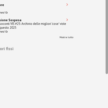
ore
mesi fa
sione Sospesa
soconti VIS #25: Archivio delle migliori 'cose' viste
 questo 2025
mesi fa
Mostra tutto
ri fissi