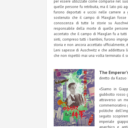
per essere utilizzate come comparse nel suo 
quelle persone fu retribuita, ma il lato più a
furono deportati e uccisi nelle camere a 
sostenuto che il campo di Maxglan fosse 
conoscenza di tutte le storie su Auschwi
responsabile della morte di quelle persone 
accertato che il campo di Maxglan fu a tutti
sinti, compreso tutti i bambini, furono imprigi
storia e non ancora accettato ufficialmente, è
Leni sapesse di Auschwitz e che addirittura l
che non rispettò mai una volta terminato il su
The Emperor’
diretto da Kazuo
«Siamo in Giap
giubbotto rosso gu
attraverso un m
commemorativo pe
politiche dell'i
seguito scoprire
imperiale giapp
anarchico e ant