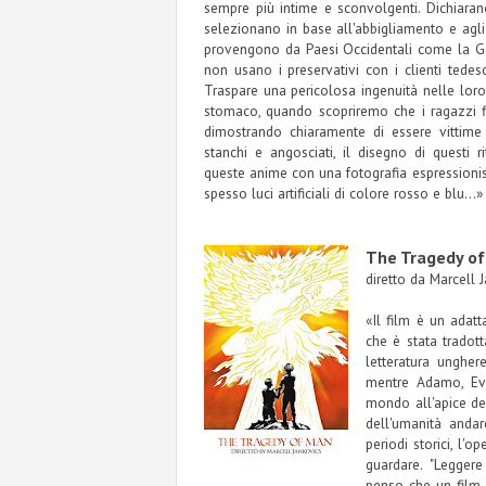
sempre più intime e sconvolgenti. Dichiarano 
selezionano in base all'abbigliamento e agli
provengono da Paesi Occidentali come la Ger
non usano i preservativi con i clienti tedesc
Traspare una pericolosa ingenuità nelle loro
stomaco, quando scopriremo che i ragazzi f
dimostrando chiaramente di essere vittime
stanchi e angosciati, il disegno di questi ri
queste anime con una fotografia espressionist
spesso luci artificiali di colore rosso e blu...» 
The Tragedy of
diretto da Marcell 
«Il film è un ada
che è stata tradot
letteratura unghe
mentre Adamo, Eva
mondo all'apice del
dell'umanità anda
periodi storici, l'
guardare. "Leggere
penso che un film 