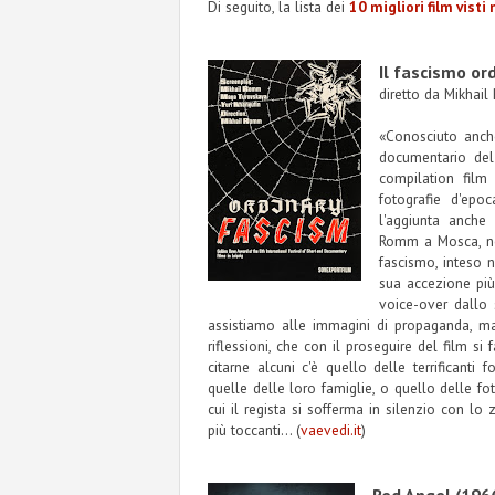
Di seguito, la lista dei
10 migliori film visti
Il fascismo or
diretto da
Mikhai
«Conosciuto anche
documentario del 
compilation film 
fotografie d'epo
l'aggiunta anche
Romm a Mosca, neg
fascismo, inteso n
sua accezione più
voice-over dallo 
assistiamo alle immagini di propaganda, ma
riflessioni, che con il proseguire del film s
citarne alcuni c'è quello delle terrificanti 
quelle delle loro famiglie, o quello delle fo
cui il regista si sofferma in silenzio con l
più toccanti... (
vaevedi.it
)