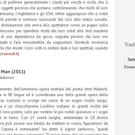
di preferire generalmente i clienti più vecchi e ricchi, che li
 oggetti preziosi che portano, sottolineando che molti di loro
mania, l'Inghilterra e gli USA, infine aggiungono che a volte
hi perché si sentono rassicurati dal loro alto status sociale.
 dichiarazioni che arriva allo spettatore come un pugno sullo
iniscono per spendere molti dei loro soldi alle slot machine
 di una dipendenza da gioco, segnata persino dai loro visi
tratti si farà insostenibile da sopportare. Grodecki incornicia
Trad
a che divide i loro volti in ombre dure e luci spettrali, usando
(
vaevedi.it
)
Power
 Man (2011)
Jankovics
ttamento dell'omonima opera teatrale del poeta Imre Madach,
ta in 90 lingue ed è considerata una delle grandi opere della
rese. L'azione si svolge nel corso di un sogno molto lungo,
 e un chiacchierone Lucifero visitano le grandi civiltà del
 loro potere, solo per vedere le più nobili speranze e i sogni
re in fumo. Con 15 scene lunghe, ambientate in 10 diversi
opera può essere una bestia da mettere in scena, figuriamoci da
 l'opera è estenuante", ha detto il signor Jankovics, "quindi
sia una buona soluzione". "Sapevo bene che mi servivano tre