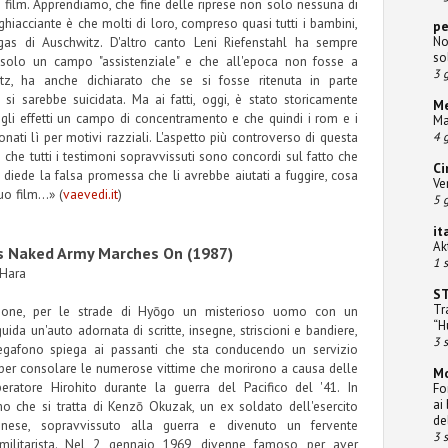
film. Apprendiamo, che fine delle riprese non solo nessuna di
gghiacciante è che molti di loro, compreso quasi tutti i bambini,
pe
No
gas di Auschwitz. D'altro canto Leni Riefenstahl ha sempre
so
solo un campo "assistenziale" e che all'epoca non fosse a
3 g
tz, ha anche dichiarato che se si fosse ritenuta in parte
si sarebbe suicidata. Ma ai fatti, oggi, è stato storicamente
Me
 gli effetti un campo di concentramento e che quindi i rom e i
Ma
onati lì per motivi razziali. L'aspetto più controverso di questa
4 g
 che tutti i testimoni sopravvissuti sono concordi sul fatto che
Ci
i diede la falsa promessa che li avrebbe aiutati a fuggire, cosa
Ve
o film...» (
vaevedi.it
)
5 g
it
Ak
s Naked Army Marches On (1987)
1 
 Hara
S
Tr
pone, per le strade di Hyōgo un misterioso uomo con un
“H
ida un'auto adornata di scritte, insegne, striscioni e bandiere,
3 
egafono spiega ai passanti che sta conducendo un servizio
r consolare le numerose vittime che morirono a causa delle
M
mperatore Hirohito durante la guerra del Pacifico del '41. In
Fo
ai
mo che si tratta di Kenzō Okuzak, un ex soldato dell'esercito
de
onese, sopravvissuto alla guerra e divenuto un fervente
3 
imilitarista. Nel 2 gennaio 1969, divenne famoso per aver