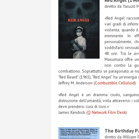
Red Angel (196
diretto da Yasuzō
«Red Angel raccont
vari gradi di infern
violenta; quando il
imminente. In ef
personalmente, ch
soddisfarsi sessual
48 ore. Tra le avv
Masumura offre uno 
non contro la gu
combattono. Soprattutto se paragonato ai no
"Red Beard" (1965), "Red Angel" ha un'energia 
Jeffrey M. Anderson (
Combustible Celluloid
)
«Red Angel è un dramma crudo, sanguin
distruzione dell'umanità, vista attraverso i 
deve prendersi cura di loro.»
James Kendrick (
Q Network Film Desk
)
The Birthday P
diretto da William 