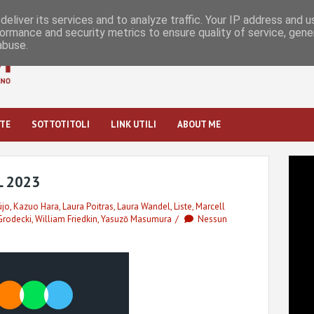
eliver its services and to analyze traffic. Your IP address and 
ormance and security metrics to ensure quality of service, gen
abuse.
STE
SOTTOTITOLI
LINK UTILI
ABOUT ME
L 2023
újo
,
Kazuo Hara
,
Laura Poitras
,
Laura Wandel
,
Liste
,
Marcell
Grodecki
,
William Friedkin
,
Yasuzō Masumura
Nessun