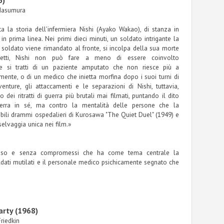
6)
 Masumura
a la storia dell'infermiera Nishi (Ayako Wakao), di stanza in
i in prima linea. Nei primi dieci minuti, un soldato intrigante la
 soldato viene rimandato al fronte, si incolpa della sua morte
fetti, Nishi non può fare a meno di essere coinvolto
e si tratti di un paziente amputato che non riesce più a
mente, o di un medico che inietta morfina dopo i suoi turni di
enture, gli attaccamenti e le separazioni di Nishi, tuttavia,
dei ritratti di guerra più brutali mai filmati, puntando il dito
erra in sé, ma contro la mentalità delle persone che la
bili drammi ospedalieri di Kurosawa "The Quiet Duel" (1949) e
selvaggia unica nei film.»
oso e senza compromessi che ha come tema centrale la
soldati mutilati e il personale medico psichicamente segnato che
arty (1968)
Friedkin