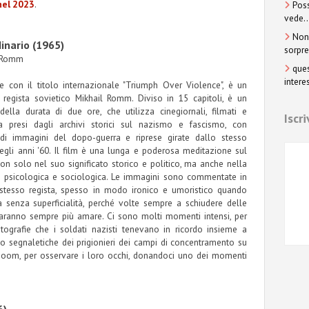
 nel 2023
.
Poss
vede..
Non 
dinario (1965)
sorpre
l Romm
ques
interes
 con il titolo internazionale "Triumph Over Violence", è un
regista sovietico Mikhail Romm. Diviso in 15 capitoli, è un
della durata di due ore, che utilizza cinegiornali, filmati e
Iscr
ca presi dagli archivi storici sul nazismo e fascismo, con
 di immagini del dopo-guerra e riprese girate dallo stesso
li anni '60. Il film è una lunga e poderosa meditazione sul
on solo nel suo significato storico e politico, ma anche nella
 psicologica e sociologica. Le immagini sono commentate in
stesso regista, spesso in modo ironico e umoristico quando
 senza superficialità, perché volte sempre a schiudere delle
i faranno sempre più amare. Ci sono molti momenti intensi, per
fotografie che i soldati nazisti tenevano in ricordo insieme a
to segnaletiche dei prigionieri dei campi di concentramento su
o zoom, per osservare i loro occhi, donandoci uno dei momenti