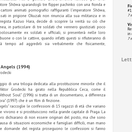
atore Shōwa sparandogli tre flipper pachinko con una fionda e
Fi
cartoni animati pornografici raffiguranti l'imperatore Shōwa,
#1
7 
ssati in prigione Okuzak non rinuncia alla sua militanza e in
egista Kazuo Hara, decide di scoprire la verità su ciò che
Vi
a, in particolare di tre soldati che vennero giustiziati poco
Re
polosamente ex soldati e ufficiali, si presenterà nelle loro
in
 buone o con le cattive, quando infatti questi si rifiuteranno di
7 
à tempo ad aggredirli sia verbalmente che fisicamente,
Letto
 Angels (1994)
rodecki
io di una trilogia dedicata alla prostituzione minorile che il
iktor Grodecki ha girato nella Repubblica Ceca, come il
ithout Soul" (1996) si tratta di un documentario, a differenza
ra" (1997) che è un film di finzione.
els" raccoglie le confessioni di 15 ragazzi di età che variano
he vivono e si prostituiscono nella grande capitale di Praga. La
oro dichiarano di non essere originari del posto, ma che sono
a causa di situazioni economiche e famigliari difficili, man mano
lle domande del regista proseguono le confessioni si fanno