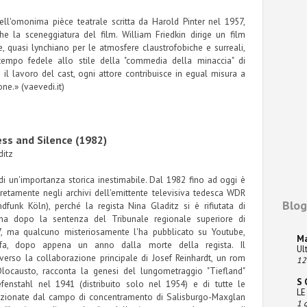
ell'omonima pièce teatrale scritta da Harold Pinter nel 1957,
e la sceneggiatura del film. William Friedkin dirige un film
e, quasi lynchiano per le atmosfere claustrofobiche e surreali,
empo fedele allo stile della "commedia della minaccia" di
io il lavoro del cast, ogni attore contribuisce in egual misura a
ne.» (vaevedi.it)
ss and Silence (1982)
ditz
i un'importanza storica inestimabile. Dal 1982 fino ad oggi è
retamente negli archivi dell'emittente televisiva tedesca WDR
Blog
dfunk Köln), perché la regista Nina Gladitz si è rifiutata di
na dopo la sentenza del Tribunale regionale superiore di
7, ma qualcuno misteriosamente l'ha pubblicato su Youtube,
M
 fa, dopo appena un anno dalla morte della regista. Il
Ul
verso la collaborazione principale di Josef Reinhardt, un rom
12
Olocausto, racconta la genesi del lungometraggio "Tiefland"
S 
efenstahl nel 1941 (distribuito solo nel 1954) e di tutte le
LE
lezionate dal campo di concentramento di Salisburgo-Maxglan
1 