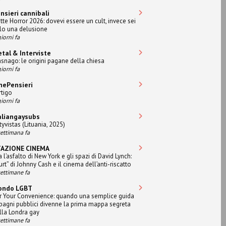
nsieri cannibali
tte Horror 2026: dovevi essere un cult, invece sei
lo una delusione
iorni fa
tal & Interviste
snago: le origini pagane della chiesa
iorni fa
nePensieri
rtigo
iorni fa
aliangaysubs
tyvistas (Lituania, 2025)
settimana fa
TAZIONE CINEMA
a l’asfalto di New York e gli spazi di David Lynch:
urt” di Johnny Cash e il cinema dell’anti-riscatto
settimane fa
ondo LGBT
r Your Convenience: quando una semplice guida
 bagni pubblici divenne la prima mappa segreta
lla Londra gay
settimane fa