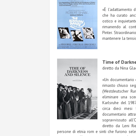
«È l'adattamento d
che ha curato anch
ostico e inquietant
rimanendo al cont
Pinter. Straordinar
mantenere la tensio
Time of Darkne
diretto da
Nina Gla
«Un documentario d
rimasto chiuso seg
(Westdeutscher Run
eliminare una sce
Karlsruhe del 198
circa dieci mesi
documentario attra
sopravvissuto all'
diretto da Leni Ri
persone di etnia rom e sinti che furono se