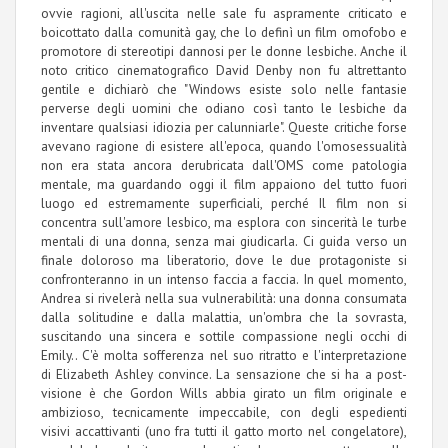
ovvie ragioni, all'uscita nelle sale fu aspramente criticato e
boicottato dalla comunità gay, che lo definì un film omofobo e
promotore di stereotipi dannosi per le donne lesbiche. Anche il
noto critico cinematografico David Denby non fu altrettanto
gentile e dichiarò che "Windows esiste solo nelle fantasie
perverse degli uomini che odiano così tanto le lesbiche da
inventare qualsiasi idiozia per calunniarle". Queste critiche forse
avevano ragione di esistere all'epoca, quando l'omosessualità
non era stata ancora derubricata dall'OMS come patologia
mentale, ma guardando oggi il film appaiono del tutto fuori
luogo ed estremamente superficiali, perché Il film non si
concentra sull'amore lesbico, ma esplora con sincerità le turbe
mentali di una donna, senza mai giudicarla. Ci guida verso un
finale doloroso ma liberatorio, dove le due protagoniste si
confronteranno in un intenso faccia a faccia. In quel momento,
Andrea si rivelerà nella sua vulnerabilità: una donna consumata
dalla solitudine e dalla malattia, un'ombra che la sovrasta,
suscitando una sincera e sottile compassione negli occhi di
Emily.. C'è molta sofferenza nel suo ritratto e l'interpretazione
di Elizabeth Ashley convince. La sensazione che si ha a post-
visione è che Gordon Wills abbia girato un film originale e
ambizioso, tecnicamente impeccabile, con degli espedienti
visivi accattivanti (uno fra tutti il gatto morto nel congelatore),