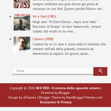
sempre sembrata una gran donna già prima di
visionare un suo film. Questo perchè Klimov nel...
Va' e Vedi (1985)
Negli anni '70 Elem Klimov , dopo aver letto "
Racconto di Khatyn " di Ales Adamovich , rimase
colpito dal modo in cui veni...
Camino (2008)
Camino ha un 11 anni e come tutte le bambine che
entrano nell'età della pubertà, comincia ad
interessarsi ai ragazzi. Un giorno, quasi...
Copyright ©
2026
VA' E VEDI - Il cinema dello sguardo umano
|
Powered by
Blogger
Design by
aThemes
| Blogger Theme by
NewBloggerThemes.com
Disclaimer & Privacy