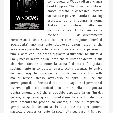
come quelle di Woody Allen e Francis
Ford Coppola. "Windows" racconta un
amore malato e ossessivo, ovvero
un'oscura e perversa storia di stalking
esercitato da una donna di nome
Andrea, nei confronti della sua
migliore amica Emily. Andrea è
conscia dell'orientamento
eterosessuale della sua amica, per questa ragione tenterà di
"possederla" anonimamente attraverso azioni estreme che
violeranno pesantemente la sua privacy e la sua persona. Il
film si apre con una scena alquanto disturbante: lo stupro di
Emily, messo in atto da un uomo che fa irruzione dentro la sua
abitazione durante la notte, la scena è diretta e fotografata
sublimemente in controluce, questa scelta accentua le ombre
dei personaggi che non ci permettono di identificare i loro volti,
ma al tempo stesso, attraverso gli spirali di luce che
provengono dalla finestra dietro le loro sagome, ci permette di
osservare gli occhi terrificati e in lacrime della protagonista.
Contrariamente a ciò che si potrebbe aspettare da un film del
genere, scopriremo quasi immediatamente che lo stupro è
stato organizzato proprio da Andrea, al fine di registrare i
gemiti sessuali dell'amica in una cassetta per poterla
riascoltare ossessivamente da sola nella sua casa. Il film, per