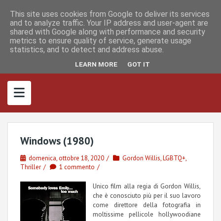
S
I
F
M
k
This site uses cookies from Google to deliver its services
n
a
a
s
c
s
and to analyze traffic. Your IP address and user-agent are
i
t
e
t
shared with Google along with performance and security
p
a
b
o
metrics to ensure quality of service, generate usage
g
o
d
t
r
o
o
statistics, and to detect and address abuse.
o
a
k
n
m
c
LEARN MORE
GOT IT
o
n
t
e
n
t
Windows (1980)
domenica, ottobre 18, 2020
Gordon Willis
,
LGBTQ+
,
Thriller
1 commento
Unico film alla regia di Gordon Willis,
che è conosciuto più per il suo lavoro
come direttore della fotografia in
moltissime pellicole hollywoodiane