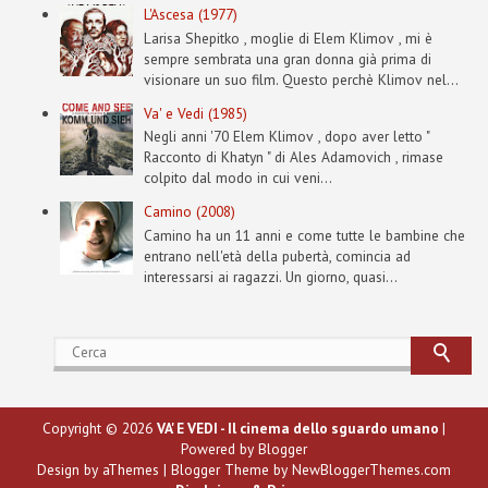
L'Ascesa (1977)
Larisa Shepitko , moglie di Elem Klimov , mi è
sempre sembrata una gran donna già prima di
visionare un suo film. Questo perchè Klimov nel...
Va' e Vedi (1985)
Negli anni '70 Elem Klimov , dopo aver letto "
Racconto di Khatyn " di Ales Adamovich , rimase
colpito dal modo in cui veni...
Camino (2008)
Camino ha un 11 anni e come tutte le bambine che
entrano nell'età della pubertà, comincia ad
interessarsi ai ragazzi. Un giorno, quasi...
Copyright ©
2026
VA' E VEDI - Il cinema dello sguardo umano
|
Powered by
Blogger
Design by
aThemes
| Blogger Theme by
NewBloggerThemes.com