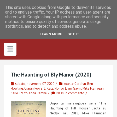
S
I
F
M
k
This site uses cookies from Google to deliver its services
n
a
a
s
c
s
and to analyze traffic. Your IP address and user-agent are
i
t
e
t
shared with Google along with performance and security
p
a
b
o
metrics to ensure quality of service, generate usage
g
o
d
t
r
o
o
statistics, and to detect and address abuse.
o
a
k
n
m
c
LEARN MORE
GOT IT
o
n
t
e
n
t
The Haunting of Bly Manor (2020)
sabato, novembre 07, 2020
Axelle Carolyn
,
Ben
Howling
,
Ciarán Foy
,
E. L. Katz
,
Horror
,
Liam Gavin
,
Mike Flanagan
,
Serie TV
,
Yolanda Ramke
Nessun commento
Dopo la meravigliosa serie "The
Haunting of Hill House" uscita su
Netflix nel 2018, Mike Flanagan