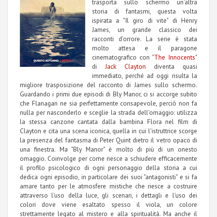
trasporta sullo schermo un'altra
storia di fantasmi, questa volta
ispirata a "Il giro di vite" di Henry
James, un grande classico dei
racconti d'orrore. La serie è stata
molto attesa e il paragone
cinematografico con "
The Innocents
"
di
Jack Clayton
diventa quasi
immediato, perché ad oggi risulta la
migliore trasposizione del racconto di James sullo schermo.
Guardando i primi due episodi di Bly Manor, ci si accorge subito
che Flanagan ne sia perfettamente consapevole, perciò non fa
nulla per nasconderlo e sceglie la strada dell'omaggio: utilizza
la stessa canzone cantata dalla bambina Flora nel film di
Clayton e cita una scena iconica, quella in cui l'istruttrice scorge
la presenza del fantasma di Peter Quint dietro il vetro opaco di
una finestra. Ma "Bly Manor" è molto di più di un onesto
omaggio. Coinvolge per come riesce a schiudere efficacemente
il profilo psicologico di ogni personaggio della storia a cui
dedica ogni episodio, in particolare dei suoi "antagonisti" e si fa
amare tanto per le atmosfere mistiche che riesce a costruire
attraverso l'uso della luce, gli scenari, i dettagli e l'uso dei
colori dove viene esaltato spesso il viola, un colore
strettamente legato al mistero e alla spiritualità. Ma anche il