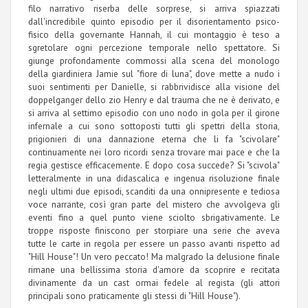
filo narrativo riserba delle sorprese, si arriva spiazzati
dall'incredibile quinto episodio per il disorientamento psico-
fisico della governante Hannah, il cui montaggio è teso a
sgretolare ogni percezione temporale nello spettatore. Si
giunge profondamente commossi alla scena del monologo
della giardiniera Jamie sul "fiore di luna", dove mette a nudo i
suoi sentimenti per Danielle, si rabbrividisce alla visione del
doppelganger dello zio Henry e dal trauma che ne è derivato, e
si arriva al settimo episodio con uno nodo in gola per il girone
infernale a cui sono sottoposti tutti gli spettri della storia,
prigionieri di una dannazione eterna che li fa "scivolare"
continuamente nei loro ricordi senza trovare mai pace e che la
regia gestisce efficacemente. E dopo cosa succede? Si "scivola"
letteralmente in una didascalica e ingenua risoluzione finale
negli ultimi due episodi, scanditi da una onnipresente e tediosa
voce narrante, così gran parte del mistero che avvolgeva gli
eventi fino a quel punto viene sciolto sbrigativamente. Le
troppe risposte finiscono per storpiare una serie che aveva
tutte le carte in regola per essere un passo avanti rispetto ad
"Hill House"! Un vero peccato! Ma malgrado la delusione finale
rimane una bellissima storia d'amore da scoprire e recitata
divinamente da un cast ormai fedele al regista (gli attori
principali sono praticamente gli stessi di "Hill House").