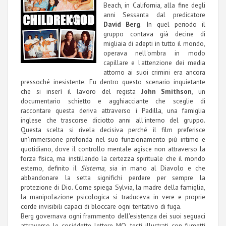
Beach, in California, alla fine degli
anni Sessanta dal predicatore
David Berg
. In quel periodo il
gruppo contava già decine di
migliaia di adepti in tutto il mondo,
operava nell'ombra in modo
capillare e l'attenzione dei media
attorno ai suoi crimini era ancora
pressoché inesistente. Fu dentro questo scenario inquietante
che si inserì il lavoro del regista
John Smithson
, un
documentario schietto e agghiacciante che sceglie di
raccontare questa deriva attraverso i Padilla, una famiglia
inglese che trascorse diciotto anni all'interno del gruppo.
Questa scelta si rivela decisiva perché il film preferisce
un'immersione profonda nel suo funzionamento più intimo e
quotidiano, dove il controllo mentale agisce non attraverso la
forza fisica, ma instillando la certezza spirituale che il mondo
esterno, definito il
Sistema
, sia in mano al Diavolo e che
abbandonare la setta significhi perdere per sempre la
protezione di Dio. Come spiega Sylvia, la madre della famiglia,
la manipolazione psicologica si traduceva in vere e proprie
corde invisibili capaci di bloccare ogni tentativo di fuga.
Berg governava ogni frammento dell'esistenza dei suoi seguaci
attraverso le cosiddette lettere MO, testi illustrati con fumetti