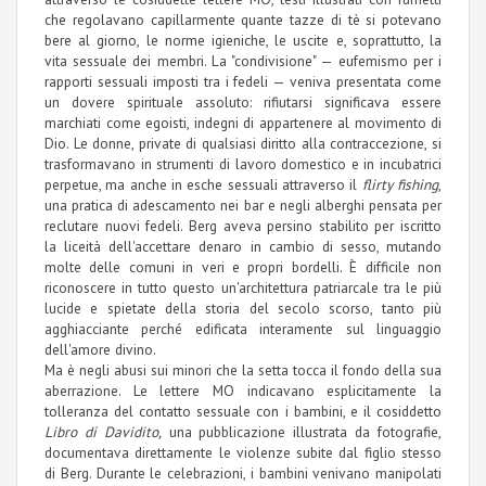
che regolavano capillarmente quante tazze di tè si potevano
bere al giorno, le norme igieniche, le uscite e, soprattutto, la
vita sessuale dei membri. La "condivisione" — eufemismo per i
rapporti sessuali imposti tra i fedeli — veniva presentata come
un dovere spirituale assoluto: rifiutarsi significava essere
marchiati come egoisti, indegni di appartenere al movimento di
Dio. Le donne, private di qualsiasi diritto alla contraccezione, si
trasformavano in strumenti di lavoro domestico e in incubatrici
perpetue, ma anche in esche sessuali attraverso il
flirty fishing
,
una pratica di adescamento nei bar e negli alberghi pensata per
reclutare nuovi fedeli. Berg aveva persino stabilito per iscritto
la liceità dell'accettare denaro in cambio di sesso, mutando
molte delle comuni in veri e propri bordelli. È difficile non
riconoscere in tutto questo un'architettura patriarcale tra le più
lucide e spietate della storia del secolo scorso, tanto più
agghiacciante perché edificata interamente sul linguaggio
dell'amore divino.
Ma è negli abusi sui minori che la setta tocca il fondo della sua
aberrazione. Le lettere MO indicavano esplicitamente la
tolleranza del contatto sessuale con i bambini, e il cosiddetto
Libro di Davidito,
una pubblicazione illustrata da fotografie,
documentava direttamente le violenze subite dal figlio stesso
di Berg. Durante le celebrazioni, i bambini venivano manipolati