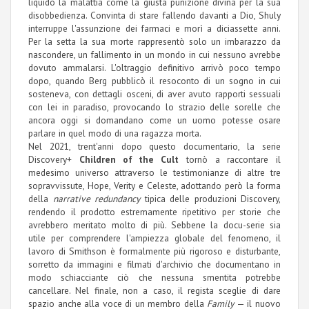
liquidò la malattia come la giusta punizione divina per la sua
disobbedienza. Convinta di stare fallendo davanti a Dio, Shuly
interruppe l'assunzione dei farmaci e morì a diciassette anni.
Per la setta la sua morte rappresentò solo un imbarazzo da
nascondere, un fallimento in un mondo in cui nessuno avrebbe
dovuto ammalarsi. L'oltraggio definitivo arrivò poco tempo
dopo, quando Berg pubblicò il resoconto di un sogno in cui
sosteneva, con dettagli osceni, di aver avuto rapporti sessuali
con lei in paradiso, provocando lo strazio delle sorelle che
ancora oggi si domandano come un uomo potesse osare
parlare in quel modo di una ragazza morta.
Nel 2021, trent'anni dopo questo documentario, la serie
Discovery+
Children of the Cult
tornò a raccontare il
medesimo universo attraverso le testimonianze di altre tre
sopravvissute, Hope, Verity e Celeste, adottando però la forma
della
narrative redundancy
tipica delle produzioni Discovery,
rendendo il prodotto estremamente ripetitivo per storie che
avrebbero meritato molto di più
. Sebbene la docu-serie sia
utile per comprendere l'ampiezza globale del fenomeno, il
lavoro di Smithson è formalmente più rigoroso e disturbante,
sorretto da immagini e filmati d'archivio che documentano in
modo schiacciante ciò che nessuna smentita potrebbe
cancellare.
Nel finale, non a caso, il regista sceglie di dare
spazio anche alla voce di un membro della
Family
—
il nuovo