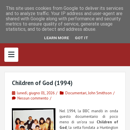
S
I
F
M
k
This site uses cookies from Google to deliver its services
n
a
a
s
c
s
and to analyze traffic. Your IP address and user-agent are
i
t
e
t
shared with Google along with performance and security
p
a
b
o
metrics to ensure quality of service, generate usage
g
o
d
t
r
o
o
statistics, and to detect and address abuse.
o
a
k
n
m
c
LEARN MORE
GOT IT
o
n
t
e
n
t
Children of God (1994)
lunedì, giugno 01, 2026
Documentari
,
John Smithson
Nessun commento
Nel 1994, la BBC mandò in onda
questo documentario di poco
meno di un'ora sui
Children of
God
, la setta fondata a Huntington