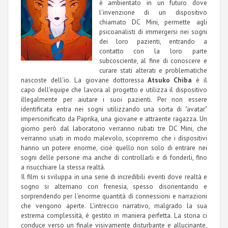
è ambientato in un futuro dove
l'invenzione di un dispositivo
chiamato DC Mini, permette agli
psicoanalisti di immergersi nei sogni
dei loro pazienti, entrando a
contatto con la loro parte
subcosciente, al fine di conoscere e
curare stati alterati e problematiche
nascoste dell'io. La giovane dottoressa
Atsuko Chiba
è il
capo dell'equipe che lavora al progetto e utilizza il dispositivo
illegalmente per aiutare i suoi pazienti. Per non essere
identificata entra nei sogni utilizzando una sorta di "avatar"
impersonificato da Paprika, una giovane e attraente ragazza. Un
giorno però dal laboratorio verranno rubati tre DC Mini, che
verranno usati in modo malevolo, scopriremo che i dispositivi
hanno un potere enorme, cioè quello non solo di entrare nei
sogni delle persone ma anche di controllarli e di fonderli, fino
a risucchiare la stessa realtà.
Il film si sviluppa in una serie di incredibili eventi dove realtà e
sogno si alternano con frenesia, spesso disorientando e
sorprendendo per l'enorme quantità di connessioni e narrazioni
che vengono aperte. L'intreccio narrativo, malgrado la sua
estrema complessità, è gestito in maniera perfetta. La storia ci
conduce verso un finale visivamente disturbante e allucinante,