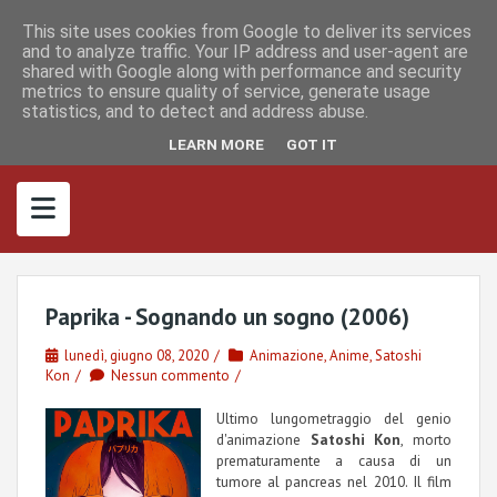
S
I
F
M
k
This site uses cookies from Google to deliver its services
n
a
a
s
c
s
and to analyze traffic. Your IP address and user-agent are
i
t
e
t
shared with Google along with performance and security
p
a
b
o
metrics to ensure quality of service, generate usage
g
o
d
t
r
o
o
statistics, and to detect and address abuse.
o
a
k
n
m
c
LEARN MORE
GOT IT
o
n
t
e
n
t
Paprika - Sognando un sogno (2006)
lunedì, giugno 08, 2020
Animazione
,
Anime
,
Satoshi
Kon
Nessun commento
Ultimo lungometraggio del genio
d'animazione
Satoshi Kon
, morto
prematuramente a causa di un
tumore al pancreas nel 2010. Il film