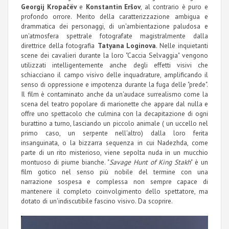
Georgij Kropačëv
e
Konstantin Eršov
, al contrario è puro e
profondo orrore. Merito della caratterizzazione ambigua e
drammatica dei personaggi, di un'ambientazione paludosa e
un'atmosfera spettrale fotografate magistralmente dalla
direttrice della fotografia
Tatyana Loginova
. Nelle inquietanti
scene dei cavalieri durante la loro "Caccia Selvaggia" vengono
utilizzati intelligentemente anche degli effetti visivi che
schiacciano il campo visivo delle inquadrature, amplificando il
senso di oppressione e impotenza durante la fuga delle "prede".
Il film è contaminato anche da un'audace surrealismo come la
scena del teatro popolare di marionette che appare dal nulla e
offre uno spettacolo che culmina con la decapitazione di ogni
burattino a turno, lasciando un piccolo animale ( un uccello nel
primo caso, un serpente nell'altro) dalla loro ferita
insanguinata, o la bizzarra sequenza in cui Nadezhda, come
parte di un rito misterioso, viene sepolta nuda in un mucchio
montuoso di piume bianche. "
Savage Hunt of King Stakh
" è un
film gotico nel senso più nobile del termine con una
narrazione sospesa e complessa non sempre capace di
mantenere il completo coinvolgimento dello spettatore, ma
dotato di un'indiscutibile fascino visivo. Da scoprire.