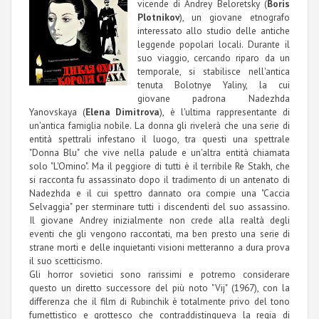
vicende di Andrey Beloretsky (
Boris
Plotnikov
), un giovane etnografo
interessato allo studio delle antiche
leggende popolari locali. Durante il
suo viaggio, cercando riparo da un
temporale, si stabilisce nell'antica
tenuta Bolotnye Yaliny, la cui
giovane padrona Nadezhda
Yanovskaya (
Elena Dimitrova
), è l'ultima rappresentante di
un'antica famiglia nobile. La donna gli rivelerà che una serie di
entità spettrali infestano il luogo, tra questi una spettrale
"Donna Blu" che vive nella palude e un'altra entità chiamata
solo "L'Omino". Ma il peggiore di tutti è il terribile Re Stakh, che
si racconta fu assassinato dopo il tradimento di un antenato di
Nadezhda e il cui spettro dannato ora compie una "Caccia
Selvaggia" per sterminare tutti i discendenti del suo assassino.
Il giovane Andrey inizialmente non crede alla realtà degli
eventi che gli vengono raccontati, ma ben presto una serie di
strane morti e delle inquietanti visioni metteranno a dura prova
il suo scetticismo.
Gli horror sovietici sono rarissimi e potremo considerare
questo un diretto successore del più noto "Vij" (1967), con la
differenza che il film di Rubinchik è totalmente privo del tono
fumettistico e grottesco che contraddistingueva la regia di