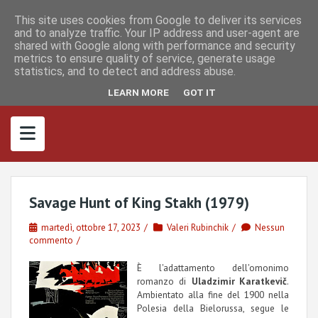
S
I
F
M
k
This site uses cookies from Google to deliver its services
n
a
a
s
c
s
and to analyze traffic. Your IP address and user-agent are
i
t
e
t
shared with Google along with performance and security
p
a
b
o
metrics to ensure quality of service, generate usage
g
o
d
t
r
o
o
statistics, and to detect and address abuse.
o
a
k
n
m
c
LEARN MORE
GOT IT
o
n
t
e
n
t
Savage Hunt of King Stakh (1979)
martedì, ottobre 17, 2023
Valeri Rubinchik
Nessun
commento
È l'adattamento dell'omonimo
romanzo di
Uladzimir Karatkevič
.
Ambientato alla fine del 1900 nella
Polesia della Bielorussa, segue le