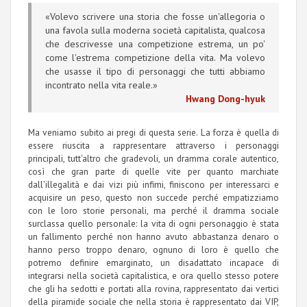
«Volevo scrivere una storia che fosse un'allegoria o
una favola sulla moderna società capitalista, qualcosa
che descrivesse una competizione estrema, un po'
come l'estrema competizione della vita. Ma volevo
che usasse il tipo di personaggi che tutti abbiamo
incontrato nella vita reale.»
Hwang Dong-hyuk
Ma veniamo subito ai pregi di questa serie. La forza è quella di
essere riuscita a rappresentare attraverso i personaggi
principali, tutt'altro che gradevoli, un dramma corale autentico,
così che gran parte di quelle vite per quanto marchiate
dall'illegalità e dai vizi più infimi, finiscono per interessarci e
acquisire un peso, questo non succede perché empatizziamo
con le loro storie personali, ma perché il dramma sociale
surclassa quello personale: la vita di ogni personaggio è stata
un fallimento perché non hanno avuto abbastanza denaro o
hanno perso troppo denaro, ognuno di loro è quello che
potremo definire emarginato, un disadattato incapace di
integrarsi nella società capitalistica, e ora quello stesso potere
che gli ha sedotti e portati alla rovina, rappresentato dai vertici
della piramide sociale che nella storia è rappresentato dai VIP,