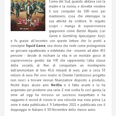
Corea del Sud, quando abitava con la
madre e la nonna, e dovette vendere
il suo computer da 500 euro per
mantenersi, cosa che interruppe la
sua attività da scrittore. In seguito
scoprì i manga di sopravvivenza
giapponesi come
Battle Royale
,
Liar
Game
e
Gambling Apocalypse: Kaiji,
e fu grazie all'incontro con queste letture che lo portò a
concepire
Squid Game
, una storia che vede come protagonista
un giovane squattrinato e indebitato che - insieme ad altre 455
persone - decide di rischiare la vita in un mortale gioco di
sopravvivenza gestito dai VIP, che rappresenta l'alta classe
della società, al fine di conquistare un montepremi
dall'ammontare di ben 45,6 miliardi di won, pari a circa 33
milioni di euro. Per ovvi motivi in Oriente l'ambizioso progetto
non riuscì a trovare nessun finanziatore disposto a produrlo,
finché dopo alcuni anni
Netflix
si è fatta avanti e lo ha
acquistato per produrne una serie. E mai scelta fu così giusta, la
serie ad oggi ha riscosso un successo inaspettato e ha
raggiunto il record di visioni in una velocità mai vista prima. La
serie è stata pubblicata il 9 Settembre 2021 e pubblicata con il
doppiaggio in Italiano il 30 Novembre dello stesso anno.