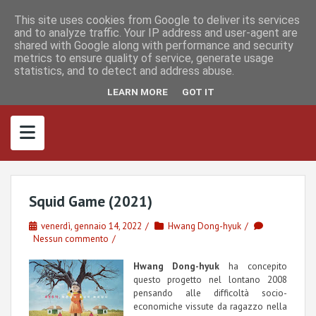
S
I
F
M
k
This site uses cookies from Google to deliver its services
n
a
a
s
c
s
and to analyze traffic. Your IP address and user-agent are
i
t
e
t
shared with Google along with performance and security
p
a
b
o
metrics to ensure quality of service, generate usage
g
o
d
t
r
o
o
statistics, and to detect and address abuse.
o
a
k
n
m
c
LEARN MORE
GOT IT
o
n
t
e
n
t
Squid Game (2021)
venerdì, gennaio 14, 2022
Hwang Dong-hyuk
Nessun commento
Hwang Dong-hyuk
ha concepito
questo progetto nel lontano 2008
pensando alle difficoltà socio-
economiche vissute da ragazzo nella