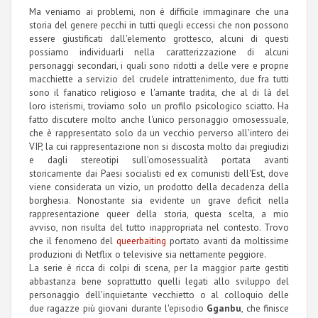
Ma veniamo ai problemi, non è difficile immaginare che una
storia del genere pecchi in tutti quegli eccessi che non possono
essere giustificati dall'elemento grottesco, alcuni di questi
possiamo individuarli nella caratterizzazione di alcuni
personaggi secondari, i quali sono ridotti a delle vere e proprie
macchiette a servizio del crudele intrattenimento, due fra tutti
sono il fanatico religioso e l'amante tradita, che al di là del
loro isterismi, troviamo solo un profilo psicologico sciatto. Ha
fatto discutere molto anche l'unico personaggio omosessuale,
che è rappresentato solo da un vecchio perverso all'intero dei
VIP, la cui rappresentazione non si discosta molto dai pregiudizi
e dagli stereotipi sull'omosessualità portata avanti
storicamente dai Paesi socialisti ed ex comunisti dell'Est, dove
viene considerata un vizio, un prodotto della decadenza della
borghesia. Nonostante sia evidente un grave deficit nella
rappresentazione queer della storia, questa scelta, a mio
avviso, non risulta del tutto inappropriata nel contesto. Trovo
che il fenomeno del
queerbaiting
portato avanti da moltissime
produzioni di Netflix o televisive sia nettamente peggiore.
La serie è ricca di colpi di scena, per la maggior parte gestiti
abbastanza bene soprattutto quelli legati allo sviluppo del
personaggio dell'inquietante vecchietto o al colloquio delle
due ragazze più giovani durante l'episodio
Gganbu
, che finisce