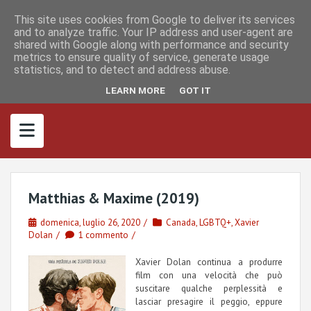
S
I
F
M
k
This site uses cookies from Google to deliver its services
n
a
a
s
c
s
and to analyze traffic. Your IP address and user-agent are
i
t
e
t
shared with Google along with performance and security
p
a
b
o
metrics to ensure quality of service, generate usage
g
o
d
t
r
o
o
statistics, and to detect and address abuse.
o
a
k
n
m
c
LEARN MORE
GOT IT
o
n
t
e
n
t
Matthias & Maxime (2019)
domenica, luglio 26, 2020
Canada
,
LGBTQ+
,
Xavier
Dolan
1 commento
Xavier Dolan continua a produrre
film con una velocità che può
suscitare qualche perplessità e
lasciar presagire il peggio, eppure