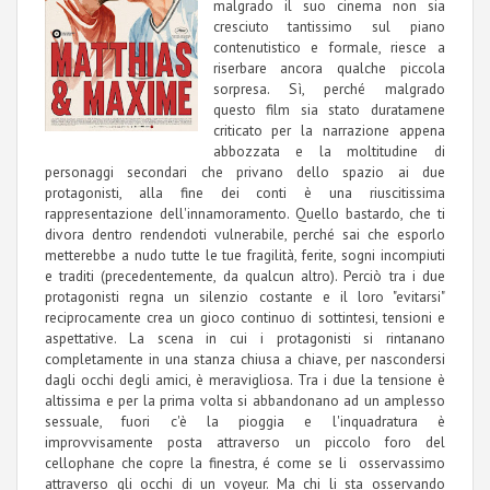
malgrado il suo cinema non sia
cresciuto tantissimo sul piano
contenutistico e formale, riesce a
riserbare ancora qualche piccola
sorpresa. Sì, perché malgrado
questo film sia stato duratamene
criticato per la narrazione appena
abbozzata e la moltitudine di
personaggi secondari che privano dello spazio ai due
protagonisti, alla fine dei conti è una riuscitissima
rappresentazione dell'innamoramento. Quello bastardo, che ti
divora dentro rendendoti vulnerabile, perché sai che esporlo
metterebbe a nudo tutte le tue fragilità, ferite, sogni incompiuti
e traditi (precedentemente, da qualcun altro). Perciò tra i due
protagonisti regna un silenzio costante e il loro "evitarsi"
reciprocamente crea un gioco continuo di sottintesi, tensioni e
aspettative. La scena in cui i protagonisti si rintanano
completamente in una stanza chiusa a chiave, per nascondersi
dagli occhi degli amici, è meravigliosa. Tra i due la tensione è
altissima e per la prima volta si abbandonano ad un amplesso
sessuale, fuori c'è la pioggia e l'inquadratura è
improvvisamente posta attraverso un piccolo foro del
cellophane che copre la finestra, é come se li osservassimo
attraverso gli occhi di un voyeur. Ma chi li sta osservando