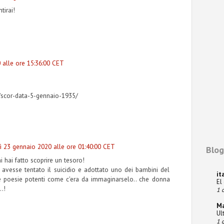
tirai!
 alle ore 15:36:00 CET
g/scor-data-5-gennaio-1935/
ì 23 gennaio 2020 alle ore 01:40:00 CET
Blog
mi hai fatto scoprire un tesoro!
 avesse tentato il suicidio e adottato uno dei bambini del
it
ue poesie potenti come c'era da immaginarselo.. che donna
El
.!
1 o
M
Ul
1 