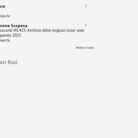
ore
mesi fa
sione Sospesa
soconti VIS #25: Archivio delle migliori 'cose' viste
 questo 2025
mesi fa
Mostra tutto
ri fissi