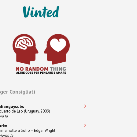
ger Consigliati
aliangaysubs
 cuarto de Leo (Uruguay, 2009)
ra fa
arkx
tima notte a Soho – Edgar Wright
giorno fa