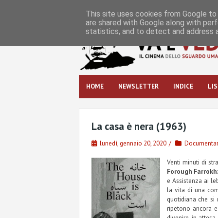
S
k
This site uses cookies from Google to d
are shared with Google along with perf
i
statistics, and to detect and address 
p
t
o
c
o
n
HOME
NEWSLETTER
INDICE
LI
t
e
n
t
La casa è nera (1963)
lunedì, gennaio 20, 2020
Documentar
Venti minuti di str
Forough Farrokh
e Assistenza ai le
la vita di una com
quotidiana che si 
ripetono ancora e
divenire, in atte