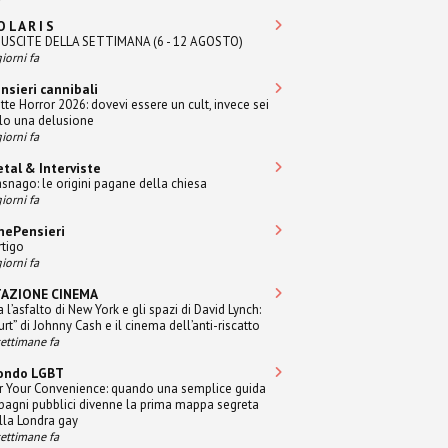
O L A R I S
 USCITE DELLA SETTIMANA (6 - 12 AGOSTO)
iorni fa
nsieri cannibali
tte Horror 2026: dovevi essere un cult, invece sei
lo una delusione
iorni fa
tal & Interviste
snago: le origini pagane della chiesa
iorni fa
nePensieri
rtigo
iorni fa
TAZIONE CINEMA
a l’asfalto di New York e gli spazi di David Lynch:
urt” di Johnny Cash e il cinema dell’anti-riscatto
settimane fa
ondo LGBT
r Your Convenience: quando una semplice guida
 bagni pubblici divenne la prima mappa segreta
lla Londra gay
settimane fa