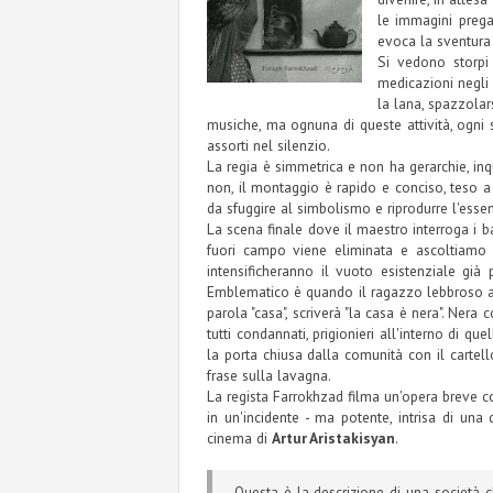
le immagini prega
evoca la sventura
Si vedono storpi 
medicazioni negli
la lana, spazzolars
musiche, ma ognuna di queste attività, ogni s
assorti nel silenzio.
La regia è simmetrica e non ha gerarchie, inqu
non, il montaggio è rapido e conciso, teso a 
da sfuggire al simbolismo e riprodurre l'essen
La scena finale dove il maestro interroga i b
fuori campo viene eliminata e ascoltiamo i
intensificheranno il vuoto esistenziale gi
Emblematico è quando il ragazzo lebbroso all
parola "casa", scriverà "la casa è nera". Nera 
tutti condannati, prigionieri all'interno di q
la porta chiusa dalla comunità con il cartell
frase sulla lavagna.
La regista Farrokhzad filma un'opera breve c
in un'incidente - ma potente, intrisa di una
cinema di
Artur Aristakisyan
.
Questa è la descrizione di una società ch