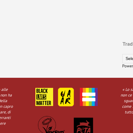
Trad
Power
 alle
« Lo s
 non ha
non ce 
della
sguar
un capro
come s
are, di
tutt
erranti
sere