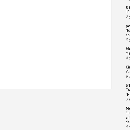
S 
LE
2 g
pe
No
so
3 g
Me
Ma
4 g
Ci
Ve
6 g
S
Tr
“H
3 
M
Fo
ai
de
4 