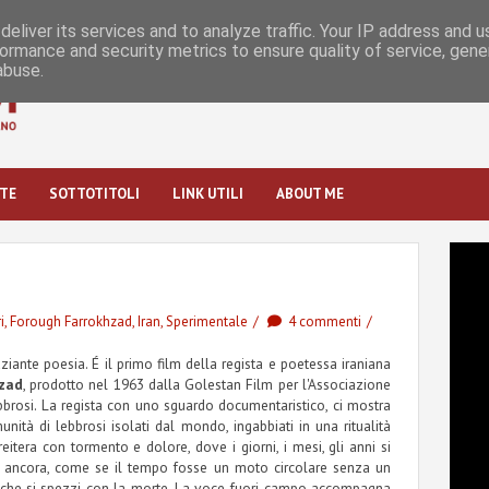
eliver its services and to analyze traffic. Your IP address and 
ormance and security metrics to ensure quality of service, gen
abuse.
STE
SOTTOTITOLI
LINK UTILI
ABOUT ME
i
,
Forough Farrokhzad
,
Iran
,
Sperimentale
4 commenti
aziante poesia. É il primo film della regista e poetessa iraniana
zad
, prodotto nel 1963 dalla Golestan Film per l'Associazione
bbrosi. La regista con uno sguardo documentaristico, ci mostra
unità di lebbrosi isolati dal mondo, ingabbiati in una ritualità
reitera con tormento e dolore, dove i giorni, i mesi, gli anni si
 ancora, come se il tempo fosse un moto circolare senza un
sa che si spezzi con la morte. La voce fuori-campo accompagna