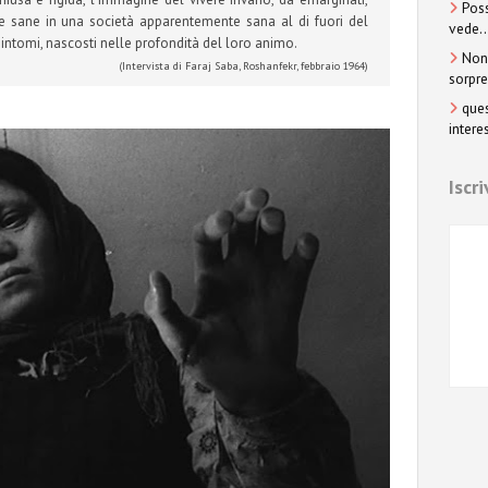
Poss
e sane in una società apparentemente sana al di fuori del
vede..
sintomi, nascosti nelle profondità del loro animo.
Non 
(Intervista di Faraj Saba, Roshanfekr, febbraio 1964)
sorpre
ques
interes
Iscr