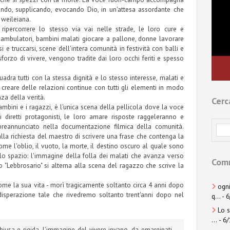
ndo, supplicando, evocando Dio, in un'attesa assordante che
 weileiana.
ripercorrere lo stesso via vai nelle strade, le loro cure e
 ambulatori, bambini malati giocare a pallone, donne lavorare
i e truccarsi, scene dell'intera comunità in festività con balli e
forzo di vivere, vengono tradite dai loro occhi feriti e spesso
adra tutti con la stessa dignità e lo stesso interesse, malati e
creare delle relazioni continue con tutti gli elementi in modo
za della verità.
Cerc
ambini e i ragazzi, è l'unica scena della pellicola dove la voce
 diretti protagonisti, le loro amare risposte raggeleranno e
à preannunciato nella documentazione filmica della comunità.
a richiesta del maestro di scrivere una frase che contenga la
come l'oblio, il vuoto, la morte, il destino oscuro al quale sono
uello spazio: l'immagine della folla dei malati che avanza verso
Comm
o "Lebbrosario" si alterna alla scena del ragazzo che scrive la
ome la sua vita - morì tragicamente soltanto circa 4 anni dopo
ogni
 disperazione tale che rivedremo soltanto trent'anni dopo nel
q...
- 
Lo s
...
- 6
iusa e rigida, l’immagine del vivere invano, da emarginati,